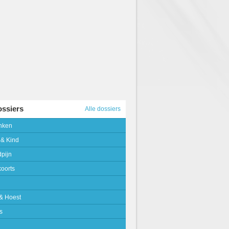
ossiers
Alle dossiers
nken
 & Kind
pijn
oorts
& Hoest
s