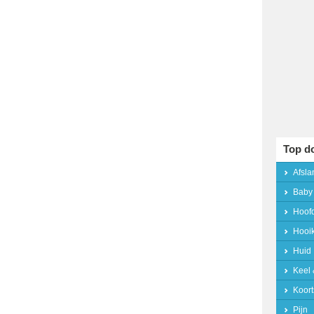
Top d
Afsla
Baby
Hoofd
Hooik
Huid
Keel 
Koort
Pijn