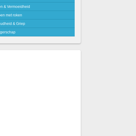
en & Vermoeidheid
pen met roken
udheid & Griep
gerschap