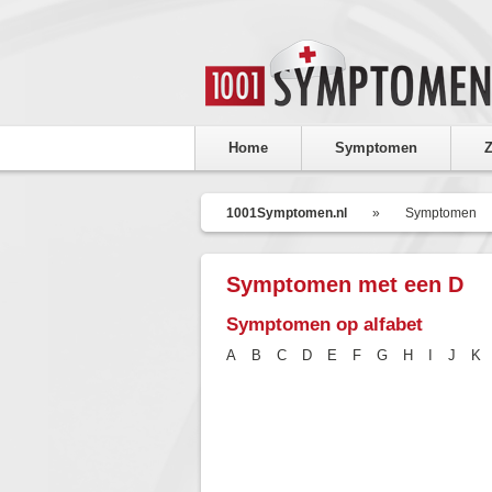
Home
Symptomen
Z
1001Symptomen.nl
»
Symptomen
Symptomen met een D
Symptomen op alfabet
A
B
C
D
E
F
G
H
I
J
K