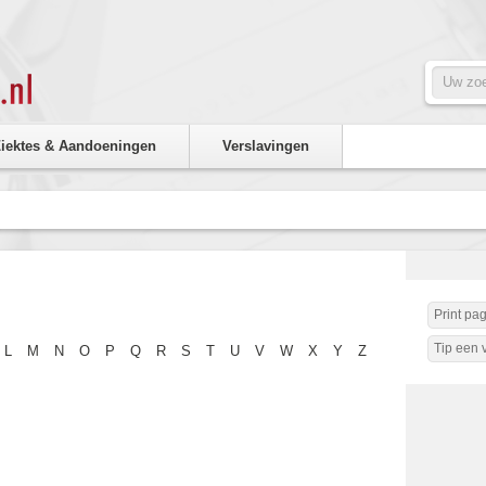
iektes & Aandoeningen
Verslavingen
Print pa
Tip een v
L
M
N
O
P
Q
R
S
T
U
V
W
X
Y
Z