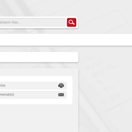
gina
riend(in)