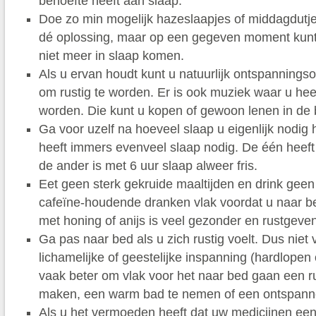
behoefte heeft aan slaap.
Doe zo min mogelijk hazeslaapjes of middagdutjes. 
dé oplossing, maar op een gegeven moment kunt 
niet meer in slaap komen.
Als u ervan houdt kunt u natuurlijk ontspannings
om rustig te worden. Er is ook muziek waar u heel
worden. Die kunt u kopen of gewoon lenen in de b
Ga voor uzelf na hoeveel slaap u eigenlijk nodig 
heeft immers evenveel slaap nodig. De één heeft
de ander is met 6 uur slaap alweer fris.
Eet geen sterk gekruide maaltijden en drink geen
cafeïne-houdende dranken vlak voordat u naar 
met honing of anijs is veel gezonder en rustgeve
Ga pas naar bed als u zich rustig voelt. Dus niet 
lichamelijke of geestelijke inspanning (hardlopen 
vaak beter om vlak voor het naar bed gaan een r
maken, een warm bad te nemen of een ontspanne
Als u het vermoeden heeft dat uw medicijnen ee