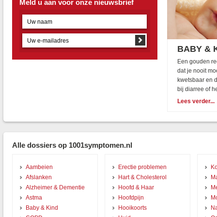
Meld u aan voor onze nieuwsbrief
BABY & 
Een gouden reg
dat je nooit mo
kwetsbaar en dr
bij diarree of 
Lees verder...
Alle dossiers op 1001symptomen.nl
Aambeien
Erectie problemen
Ko
Afslanken
Hart & Cholesterol
Ma
Alzheimer & Dementie
Hoofd & Haar
Me
Astma
Hoofdpijn
Mo
Baby & Kind
Hooikoorts
Na