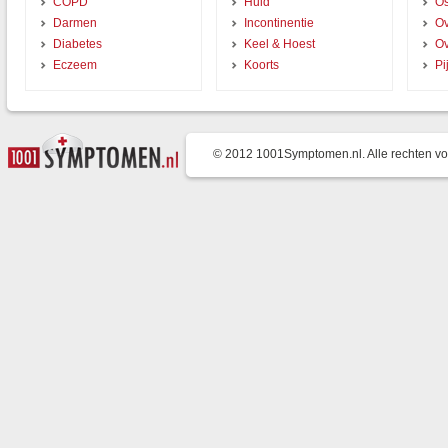
COPD
Huid
Os
Darmen
Incontinentie
Ov
Diabetes
Keel & Hoest
O
Eczeem
Koorts
Pi
© 2012 1001Symptomen.nl. Alle rechten v