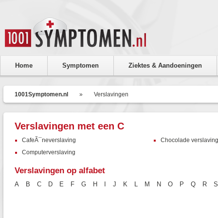
Home
Symptomen
Ziektes & Aandoeningen
1001Symptomen.nl
»
Verslavingen
Verslavingen met een C
CafeÃ¯neverslaving
Chocolade verslavin
Computerverslaving
Verslavingen op alfabet
A
B
C
D
E
F
G
H
I
J
K
L
M
N
O
P
Q
R
S