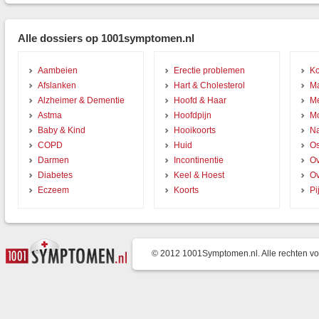
Alle dossiers op 1001symptomen.nl
Aambeien
Erectie problemen
Ko
Afslanken
Hart & Cholesterol
Ma
Alzheimer & Dementie
Hoofd & Haar
Me
Astma
Hoofdpijn
Mo
Baby & Kind
Hooikoorts
Na
COPD
Huid
Os
Darmen
Incontinentie
Ov
Diabetes
Keel & Hoest
O
Eczeem
Koorts
Pi
© 2012 1001Symptomen.nl. Alle rechten v