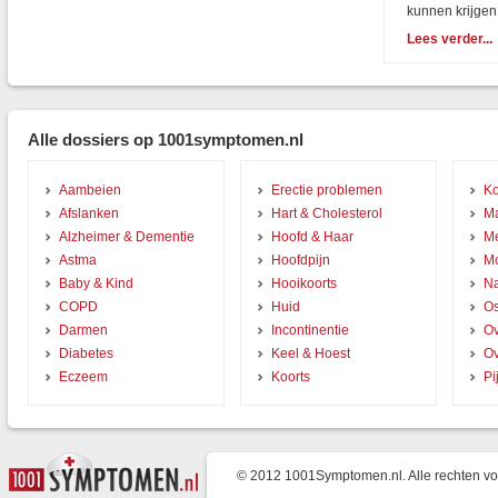
kunnen krijgen 
Lees verder...
Alle dossiers op 1001symptomen.nl
Aambeien
Erectie problemen
Ko
Afslanken
Hart & Cholesterol
Ma
Alzheimer & Dementie
Hoofd & Haar
Me
Astma
Hoofdpijn
Mo
Baby & Kind
Hooikoorts
Na
COPD
Huid
Os
Darmen
Incontinentie
Ov
Diabetes
Keel & Hoest
O
Eczeem
Koorts
Pi
© 2012 1001Symptomen.nl. Alle rechten v