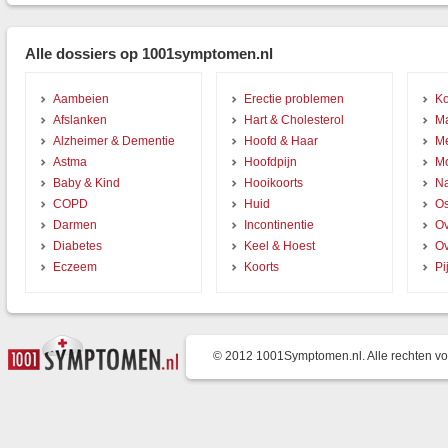
Alle dossiers op 1001symptomen.nl
Aambeien
Erectie problemen
Ko
Afslanken
Hart & Cholesterol
Ma
Alzheimer & Dementie
Hoofd & Haar
Me
Astma
Hoofdpijn
Mo
Baby & Kind
Hooikoorts
Na
COPD
Huid
Os
Darmen
Incontinentie
Ov
Diabetes
Keel & Hoest
O
Eczeem
Koorts
Pi
© 2012 1001Symptomen.nl. Alle rechten v