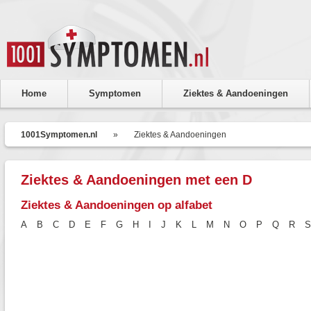
Home
Symptomen
Ziektes & Aandoeningen
1001Symptomen.nl
»
Ziektes & Aandoeningen
Ziektes & Aandoeningen met een D
Ziektes & Aandoeningen op alfabet
A
B
C
D
E
F
G
H
I
J
K
L
M
N
O
P
Q
R
S